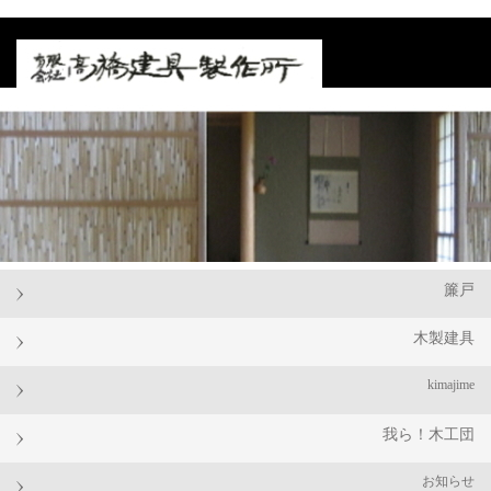
簾戸
木製建具
kimajime
我ら！木工団
お知らせ