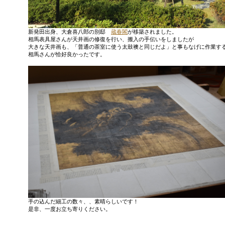
新発田出身、大倉喜八郎の別邸
蔵春閣
が移築されました。
相馬表具屋さんが天井画の修復を行い、搬入の手伝いをしましたが
大きな天井画も、「普通の茶室に使う太鼓襖と同じだよ」と事もなげに作業す
相馬さんが恰好良かったです。
手の込んだ細工の数々、、素晴らしいです！
是非、一度お立ち寄りください。