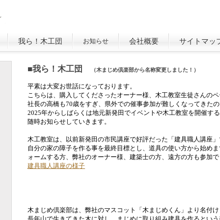
我ら！木工団
会社概要
サイトマッ
お知らせ
■我ら！木工団
（木まじめ倶楽部から名称変更しました！）
平素は大変お世話になっております。
こちらは、購入してくださったオーナー様、木工教室生徒さんのペ
社長の高橋も70歳をすぎ、県外での催事参加が難しくなってきた
2025年からしばらくは地元新発田でイベントや木工教室を開催す
随時お知らせしていきます。
木工教室は、以前新発田の市民講座で好評だった「建具職人講座」
自分の家の障子を作る事を最終目標とし、道具の使い方から始めま
ォームする方、弊社のオーナー様、建築士の方、遠方の方も参加で
建具職人講座の様子
木まじめ倶楽部は、弊社のマスコット「木まじめくん」より名付け
長年山で生きてきた木に対し、まじめに取り組み建具を作るという